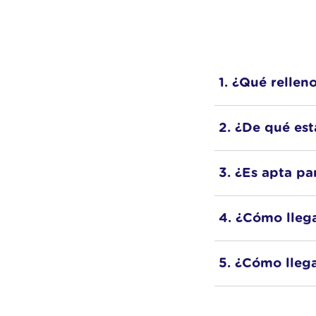
1. ¿Qué relle
Relleno de
micro
2. ¿De qué est
pluma natural: 
La funda es de
a
3. ¿Es apta pa
Sí. Al ser de
micr
4. ¿Cómo lleg
a la pluma.
Llega
enrollada
5. ¿Cómo lleg
El envío es
grati