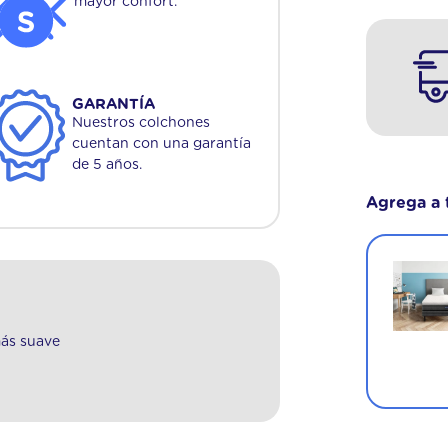
mayor confort.
GARANTÍA
Nuestros colchones
cuentan con una garantía
de 5 años.
Agrega a 
Colchón Rock 1 Plaza (80x190
cm) de Espuma
$
15
.
100
,
00
$
27
.
500
,
00
45 %
ás suave
AGREGAR