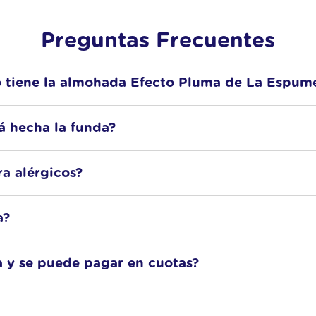
Preguntas Frecuentes
no tiene la almohada Efecto Pluma de La Espum
fibra virgen de poliéster siliconado
que simula la sensación de
á hecha la funda?
muy suave, con mucho volumen y permite que la cabeza se hunda
lgodón percal blanco
, suave al tacto.
ra alérgicos?
ofibra sintética
(sin pluma natural), es una opción apta para per
a?
 y compactada dentro de una lata
con estilo. Práctica y fácil de g
a y se puede pagar en cuotas?
s
. Todos nuestros productos se entregan a domicilio. Para ver los