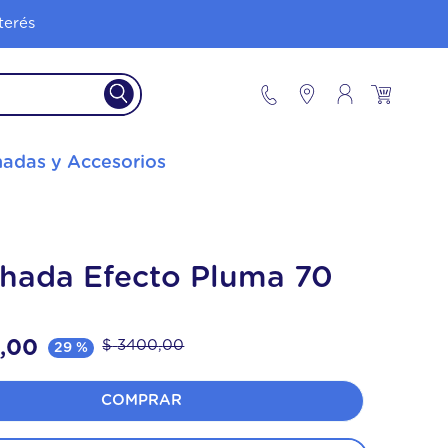
terés
adas y Accesorios
hada Efecto Pluma 70
0
,
00
$
3400
,
00
29 %
COMPRAR