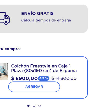
ENVÍO GRATIS
Calculá tiempos de entrega
tu compra:
Colchón Freestyle en Caja 1
Plaza (80x190 cm) de Espuma
$
8900
,
00
$
14
.
800
,
00
40 %
AGREGAR