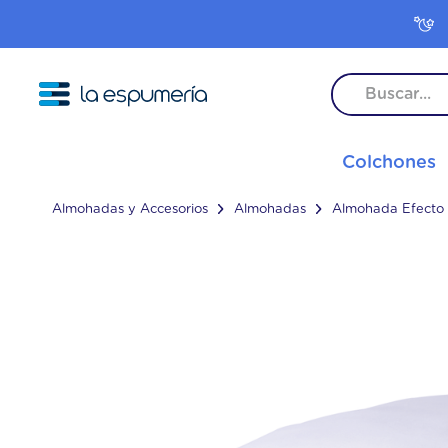
TÉRMINO
Colchones
1
.
colc
2
.
colc
Almohadas y Accesorios
Almohadas
Almohada Efecto
3
.
inter
4
.
frees
5
.
pop
6
.
rock
7
.
colc
8
.
colc
9
.