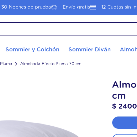
30 Noches de prueba
Envío gratis
12 Cuotas sin in
S MÁS BUSCADOS
Sommier y Colchón
Sommier Diván
Almoh
hon 2 plazas
hon 1 plaza
 Pluma
Almohada Efecto Pluma 70 cm
nacional
Almo
tyle
cm
$
240
hón
hon pop