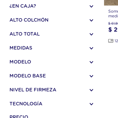
jazz
1 Plaza
(
1
)
¿EN CAJA?
10
.
rock
Somm
1 Plaza y media
(
1
)
medi
No
(
2
)
ALTO COLCHÓN
$
61
.
8
$
2
20 cm
(
2
)
ALTO TOTAL
12
57 cm
(
2
)
MEDIDAS
90x190 cm
(
1
)
MODELO
100x200 cm
(
1
)
Diván Freestyle
(
2
)
MODELO BASE
Diván
(
2
)
NIVEL DE FIRMEZA
Moderada
(
2
)
TECNOLOGÍA
Espuma
(
2
)