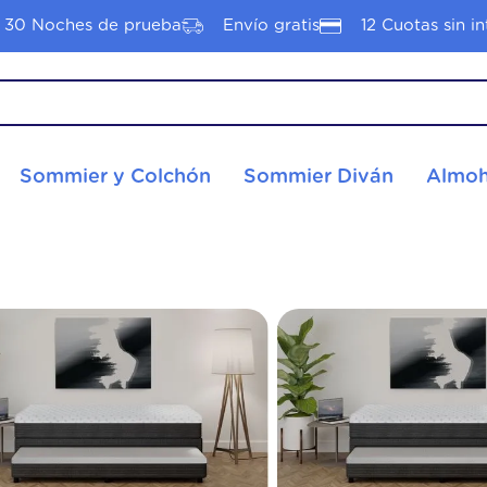
30 Noches de prueba
Envío gratis
12 Cuotas sin in
S MÁS BUSCADOS
Sommier y Colchón
Sommier Diván
Almoh
hon 2 plazas
nacional
hon 1 plaza
tyle
hón plaza media
hon pop