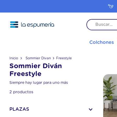
TÉRMINO
Colchones
1
.
colc
2
.
inter
Sommier Divan
Freestyle
3
.
colc
Sommier Diván
4
.
frees
Freestyle
5
.
pop
Siempre hay lugar para uno más
6
.
rock
2
productos
7
.
colc
8
.
colc
PLAZAS
9
.