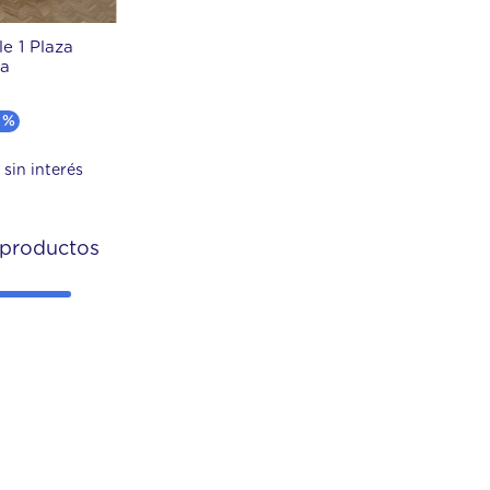
e 1 Plaza
ma
 %
6
productos