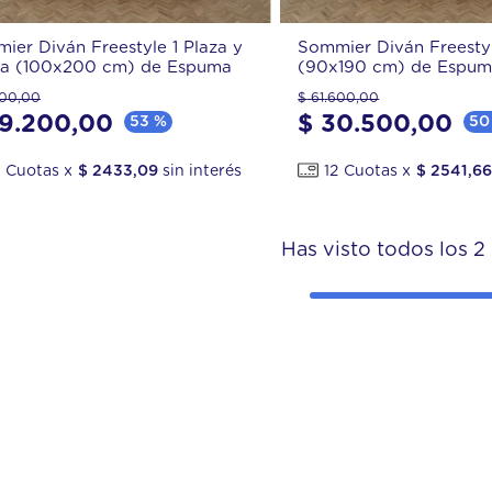
 super
ier Diván Freestyle 1 Plaza y
Sommier Diván Freestyl
a (100x200 cm) de Espuma
(90x190 cm) de Espu
00
,
00
$
61
.
600
,
00
9
.
200
,
00
$
30
.
500
,
00
53 %
50
$
2433
,
09
12
$
2541
,
6
Has visto todos los
2