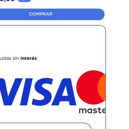
COMPRAR
ovecha los beneficios bancarios!
uotas sin
interés