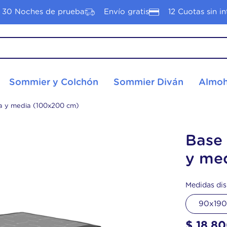
30 Noches de prueba
Envío gratis
12 Cuotas sin in
S MÁS BUSCADOS
Sommier y Colchón
Sommier Diván
Almoh
hon 2 plazas
nacional
za y media (100x200 cm)
hon 1 plaza
Base
tyle
y me
Medidas dis
hón plaza media
90x19
hon pop
$
18
.
80