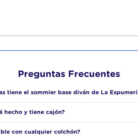
Preguntas Frecuentes
as tiene el sommier base diván de La Espumerí
0x190
.
100x200
á hecho y tiene cajón?
rior 100% espuma
que distribuye homogéneamente el peso del 
ible con cualquier colchón?
da
, tejido lateral Chenille 100% Poliéster y tela superior antidesli