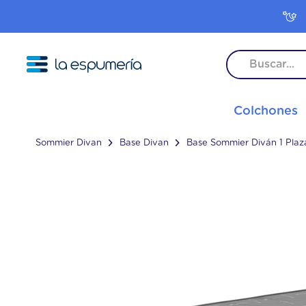
TÉRMINO
Colchones
1
.
colc
2
.
inter
Sommier Divan
Base Divan
Base Sommier Diván 1 Pla
3
.
colc
4
.
frees
5
.
pop
6
.
rock
7
.
colc
8
.
colc
9
.