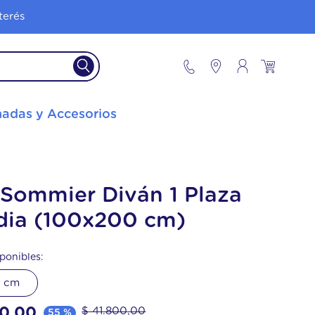
terés
adas y Accesorios
 Sommier Diván 1 Plaza
dia (100x200 cm)
ponibles:
0 cm
0
,
00
$
41
.
800
,
00
55 %