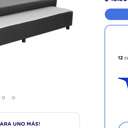
 super
¡Apr
12
c
PARA UNO MÁS!