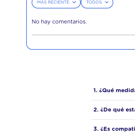
MÁS RECIENTE
TODOS
No hay comentarios.
1. ¿Qué medid
Disponible en
9
2. ¿De qué est
Tiene
cama infe
3. ¿Es compat
madera reforza