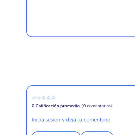
☆
☆
☆
☆
☆
0 Calificación promedio
(0 comentarios)