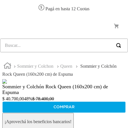
Pagá en hasta 12 Cuotas
Sommier y Colchon
Queen
Sommier y Colchón
Rock Queen (160x200 cm) de Espuma
Sommier y Colchón Rock Queen (160x200 cm) de
Espuma
$
40
.
700
,
00
48%
$
78
.
400
,
00
COMPRAR
¡Aprovechá los beneficios bancarios!