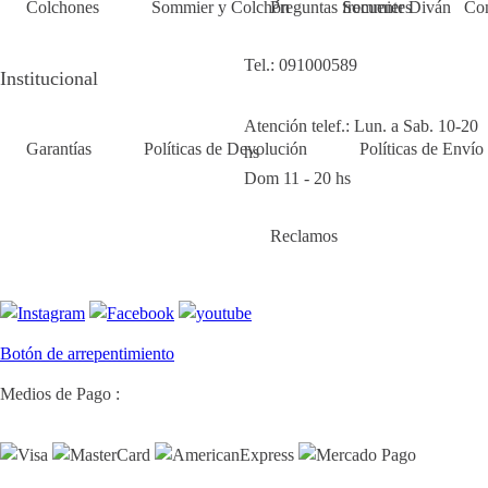
Colchones
Sommier y Colchón
Preguntas frecuentes
Sommier Diván
Con
Tel.: 091000589
Institucional
Atención telef.: Lun. a Sab. 10-20
Garantías
Políticas de Devolución
Políticas de Envío
hs
Dom 11 - 20 hs
Reclamos
Botón de arrepentimiento
Medios de Pago :