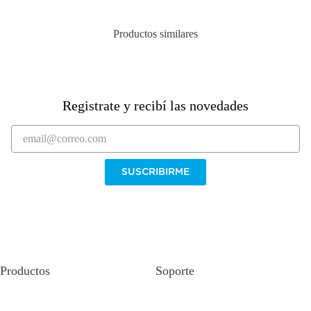
El envío es
gratis
. Todos nuestros productos se entregan a
domicilio. Para ver los plazos de entrega a tu localidad podés
Productos similares
consultarlo ingresando tu código postal desde el producto. En
Montevideo y algunos códigos postales del resto del país podés
elegir para que la entrega sea en 24hs al momento de comprar.
Podés pagar con
12 cuotas sin interés
con todos los bancos y
todas las tarjetas de crédito.
Registrate y recibí las novedades
SUSCRIBIRME
Productos
Soporte