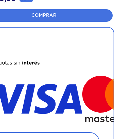
COMPRAR
ovecha los beneficios bancarios!
uotas sin
interés