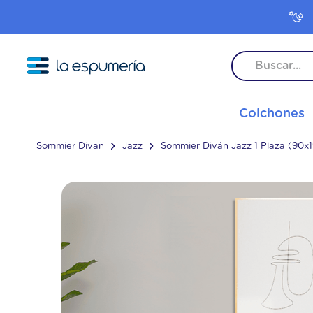
TÉRMINO
Colchones
1
.
colc
2
.
colc
Sommier Divan
Jazz
Sommier Diván Jazz 1 Plaza (90
3
.
inter
4
.
frees
5
.
pop
6
.
rock
7
.
colc
8
.
colc
9
.