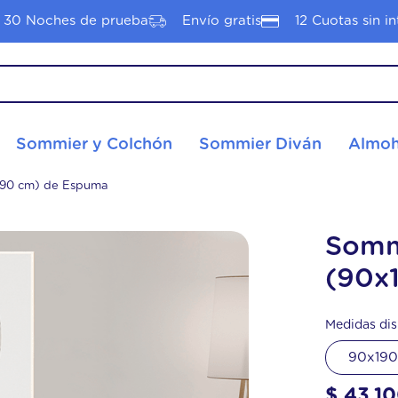
30 Noches de prueba
Envío gratis
12 Cuotas sin in
S MÁS BUSCADOS
Sommier y Colchón
Sommier Diván
Almoh
hon 2 plazas
hon 1 plaza
x190 cm) de Espuma
nacional
Sommi
tyle
(90x
Medidas dis
hón
90x19
hon pop
$
43
.
1