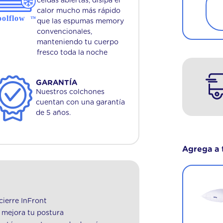
celdas abiertas, disipa el
calor mucho más rápido
que las espumas memory
convencionales,
manteniendo tu cuerpo
fresco toda la noche
GARANTÍA
Nuestros colchones
cuentan con una garantía
de 5 años.
Agrega a 
Almohada Memory 70 cm
$
5000
,
00
ierre InFront
$
7100
,
00
30 %
 mejora tu postura