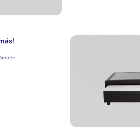
más!
 cómodo.