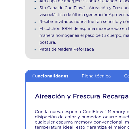
4ta capa de Energex™: Confort cuando te ac
5ta Capa de CoolFlow™: Aireación y Fresc
viscoelástica de última generaciónAprovech
Recibir invitados nunca fue tan sencillo y c
El colchón 100% de espuma incorporado en la
manera homogénea el peso de tu cuerpo, man
postura.
Patas de Madera Reforzada
Funcionalidades
Ficha técnica
Ca
Aireación y Frescura Recarg
Con la nueva espuma CoolFlow™ Memory de 
disipación de calor y humedad ocurre muc
cualquier espuma memory convencional, ma
temperatura ideal; esto garantiza el mejor 