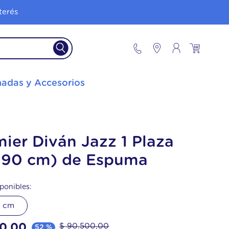
terés
adas y Accesorios
er Diván Jazz 1 Plaza
190 cm) de Espuma
ponibles:
0 cm
00
,
00
$
90
.
500
,
00
52 %