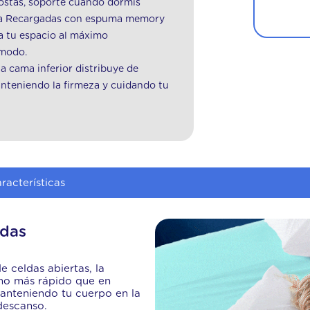
ostás, soporte cuando dormís
AGREGAR
ura Recargadas con espuma memory
a tu espacio al máximo
ómodo.
 cama inferior distribuye de
teniendo la firmeza y cuidando tu
racterísticas
adas
celdas abiertas, la
ho más rápido que en
nteniendo tu cuerpo en la
descanso.