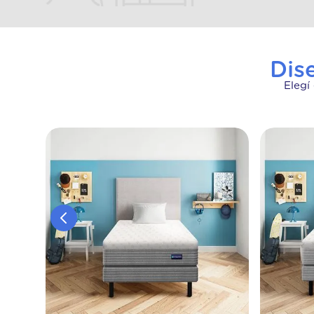
Dis
Elegí