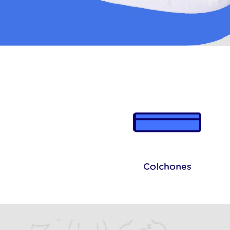
colc
10
.
jazz
Colchones