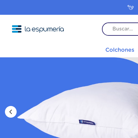
TÉRMINO
Colchones
1
.
colc
2
.
colc
3
.
frees
4
.
pop
5
.
inter
6
.
colc
7
.
rock
8
.
masc
9
.