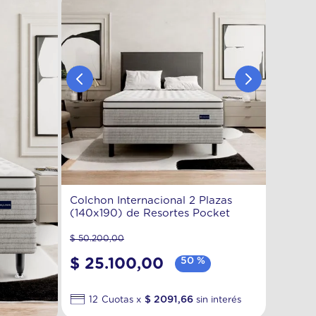
Colchon Internacional 2 Plazas
(140x190) de Resortes Pocket
$
50
.
200
,
00
$
25
.
100
,
00
50 %
$
2091
,
66
12