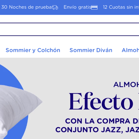
30 Noches de prueba
Envío gratis
12 Cuotas sin in
S MÁS BUSCADOS
Sommier y Colchón
Sommier Diván
Almoh
hon 2 plazas
hon 1 plaza
tyle
nacional
hón plaza media
ota