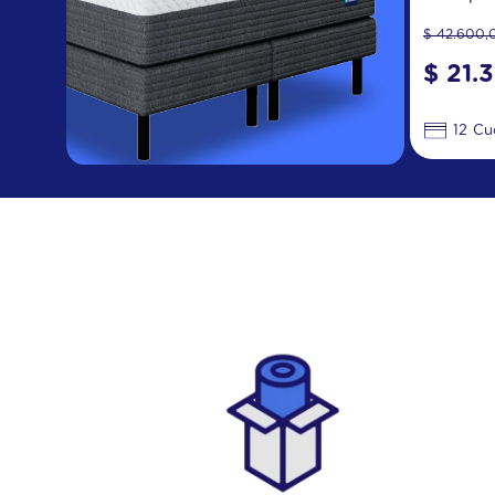
$
42
.
600
,
$
21
.
12