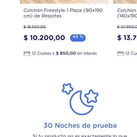
Colchón Freestyle 1 Plaza (90x190
Colchón 
cm) de Resortes
(140x19
$
18
.
500
,
00
$
24
.
900
,
$
10
.
200
,
00
45 %
$
13
.
$
850
,
00
12
12
30 Noches de prueba
Si tu producto no es exactamente lo que