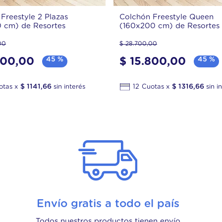
Freestyle 2 Plazas
Colchón Freestyle Queen
0 cm) de Resortes
(160x200 cm) de Resortes
00
$
28
.
700
,
00
700
,
00
45 %
$
15
.
800
,
00
45 %
$
1141
,
66
$
1316
,
66
12
Envío gratis a todo el país
Todos nuestros productos tienen envío