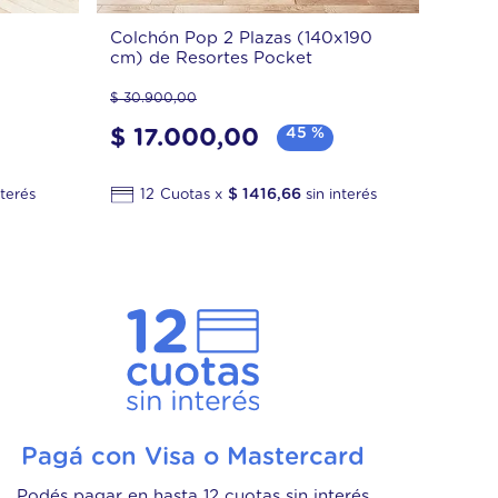
Colchón Pop 2 Plazas (140x190
cm) de Resortes Pocket
$
30
.
900
,
00
$
17
.
000
,
00
45 %
$
1416
,
66
12
Pagá con Visa o Mastercard
Podés pagar en hasta 12 cuotas sin interés