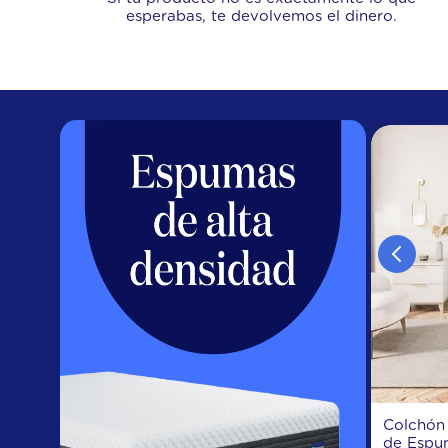
esperabas, te devolvemos el dinero.
Colchón 
de Espu